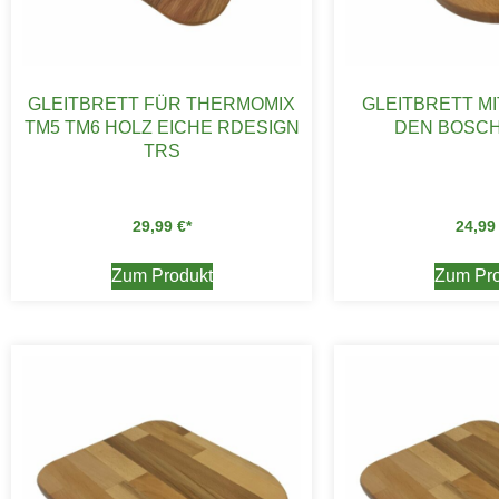
GLEITBRETT FÜR THERMOMIX
GLEITBRETT MI
TM5 TM6 HOLZ EICHE RDESIGN
DEN BOSCH
TRS
29,99
€
24,9
Zum Produkt
Zum Pro