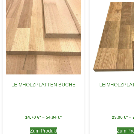
LEIMHOLZPLATTEN BUCHE
LEIMHOLZPLA
14,70
€
–
54,94
€
23,90
€
–
Zum Produkt
Zum Pro