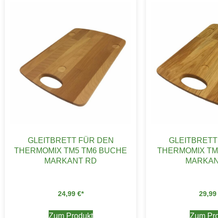
GLEITBRETT FÜR DEN
GLEITBRETT
THERMOMIX TM5 TM6 BUCHE
THERMOMIX TM
MARKANT RD
MARKAN
24,99
€
29,9
Zum Produkt
Zum Pro