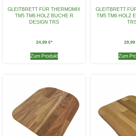
GLEITBRETT FÜR THERMOMIX
GLEITBRETT FÜ
TM5 TM6 HOLZ BUCHE R
TM5 TM6 HOLZ 
DESIGN TRS
TR
24,99
€
29,9
Zum Produkt
Zum Pro