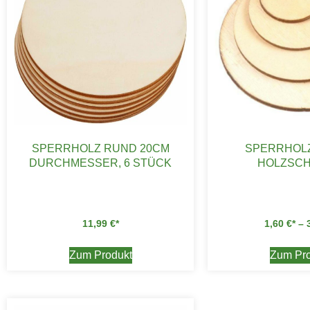
SPERRHOLZ RUND 20CM
SPERRHOL
DURCHMESSER, 6 STÜCK
HOLZSCH
11,99
€
1,60
€
–
Zum Produkt
Zum Pro