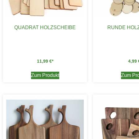
QUADRAT HOLZSCHEIBE
RUNDE HOL
11,99
€
4,99
Zum Produkt
Zum Pro