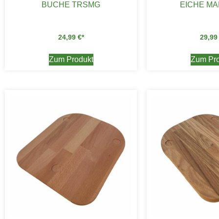
BUCHE TRSMG
EICHE M
24,99
€
29,9
Zum Produkt
Zum Pro