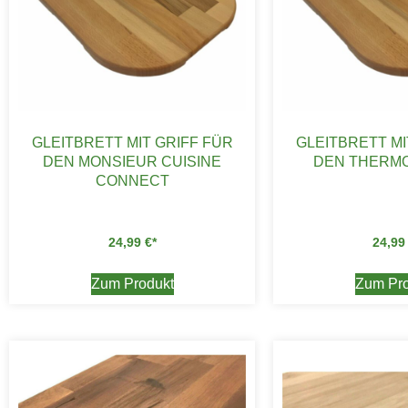
GLEITBRETT MIT GRIFF FÜR
GLEITBRETT MI
DEN MONSIEUR CUISINE
DEN THERMO
CONNECT
24,99
€
24,9
Zum Produkt
Zum Pro