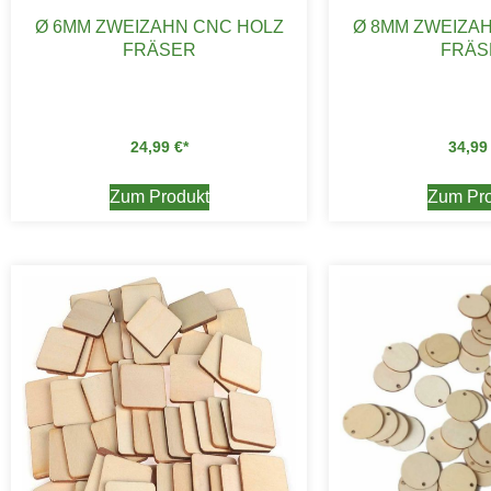
Ø 6MM ZWEIZAHN CNC HOLZ
Ø 8MM ZWEIZA
FRÄSER
FRÄS
24,99
€
34,9
Zum Produkt
Zum Pro