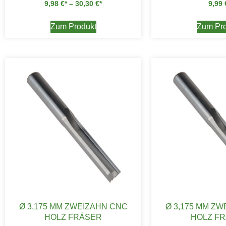
9,98
€
–
30,30
€
9,99
Zum Produkt
Zum Pro
Ø 3,175 MM ZWEIZAHN CNC
Ø 3,175 MM Z
HOLZ FRÄSER
HOLZ F