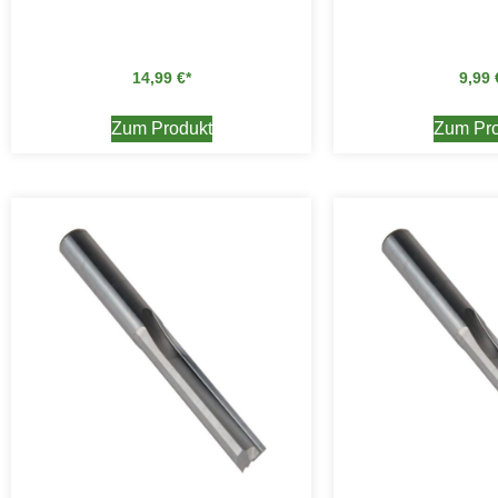
14,99
€
9,99
Zum Produkt
Zum Pro