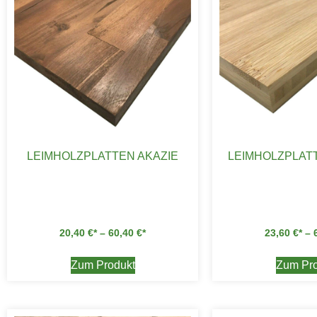
LEIMHOLZPLATTEN AKAZIE
LEIMHOLZPLAT
20,40
€
–
60,40
€
23,60
€
–
Zum Produkt
Zum Pro