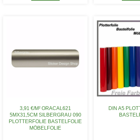
3,91 €/M² ORACAL621
DIN A5 PLO
5MX31,5CM SILBERGRAU 090
BASTEL
PLOTTERFOLIE BASTELFOLIE
MÖBELFOLIE