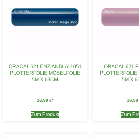
ORACAL 621 ENZIANBLAU 051
ORACAL 621 F
PLOTTERFOLIE MÖBELFOLIE
PLOTTERFOLIE
5M X 63CM
5M X 
16,99
€
16,9
Zum Produkt
Zum Pro