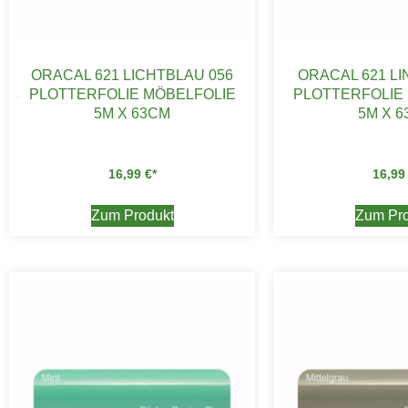
ORACAL 621 LICHTBLAU 056
ORACAL 621 L
PLOTTERFOLIE MÖBELFOLIE
PLOTTERFOLIE
5M X 63CM
5M X 
16,99
€
16,9
Zum Produkt
Zum Pro