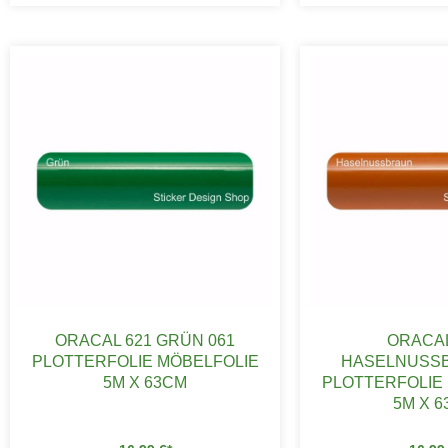
ORACAL 621 GRÜN 061
ORACAL
PLOTTERFOLIE MÖBELFOLIE
HASELNUSSBR
5M X 63CM
LOTTERFOLIE M
M X 63