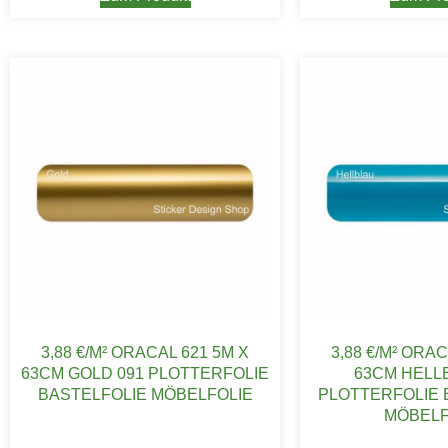
3,88 €/M² ORACAL 621 5M X
3,88 €/M² ORAC
63CM GOLD 091 PLOTTERFOLIE
63CM HELL
BASTELFOLIE MÖBELFOLIE
PLOTTERFOLIE 
MÖBELF