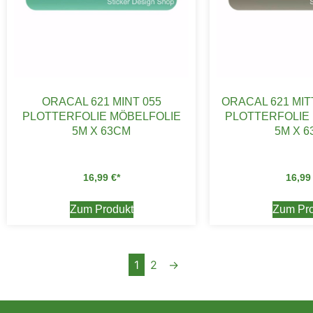
ORACAL 621 MINT 055
ORACAL 621 MI
PLOTTERFOLIE MÖBELFOLIE
PLOTTERFOLIE
5M X 63CM
5M X 
16,99
€
16,9
Zum Produkt
Zum Pro
1
2
→