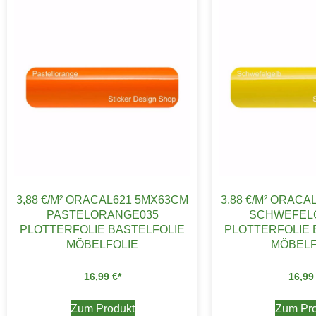
3,88 €/M² ORACAL621 5MX63CM
3,88 €/M² ORAC
PASTELORANGE035
SCHWEFELG
PLOTTERFOLIE BASTELFOLIE
PLOTTERFOLIE 
MÖBELFOLIE
MÖBELF
16,99
€
16,9
Zum Produkt
Zum Pro