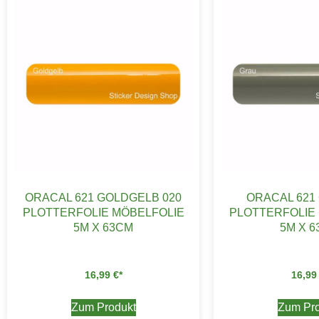
ORACAL 621 GOLDGELB 020
ORACAL 621
PLOTTERFOLIE MÖBELFOLIE
PLOTTERFOLIE
5M X 63CM
5M X 
16,99
€
16,9
Zum Produkt
Zum Pro