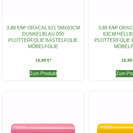
3,88 €/M² ORACAL 621 5MX63CM
3,88 €/M² ORAC
DUNKELBLAU 050
63CM HELLB
PLOTTERFOLIE BASTELFOLIE
PLOTTERFOLIE 
MÖBELFOLIE
MÖBELF
16,99
€
16,9
Zum Produkt
Zum Pro