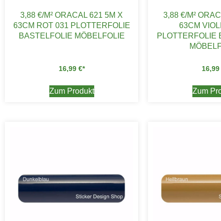
3,88 €/M² ORACAL 621 5M X
3,88 €/M² ORAC
63CM ROT 031 PLOTTERFOLIE
63CM VIOL
BASTELFOLIE MÖBELFOLIE
PLOTTERFOLIE 
MÖBELF
16,99
€
16,9
Zum Produkt
Zum Pro