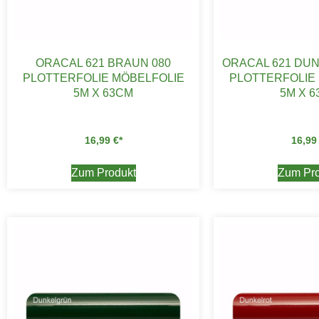
ORACAL 621 BRAUN 080
ORACAL 621 DU
PLOTTERFOLIE MÖBELFOLIE
PLOTTERFOLIE
5M X 63CM
5M X 
16,99
€
16,9
Zum Produkt
Zum Pro