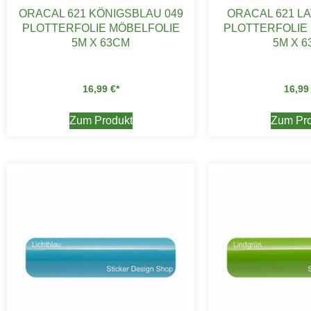
ORACAL 621 KÖNIGSBLAU 049
ORACAL 621 L
PLOTTERFOLIE MÖBELFOLIE
PLOTTERFOLIE
5M X 63CM
5M X 
16,99
€
16,9
Zum Produkt
Zum Pro