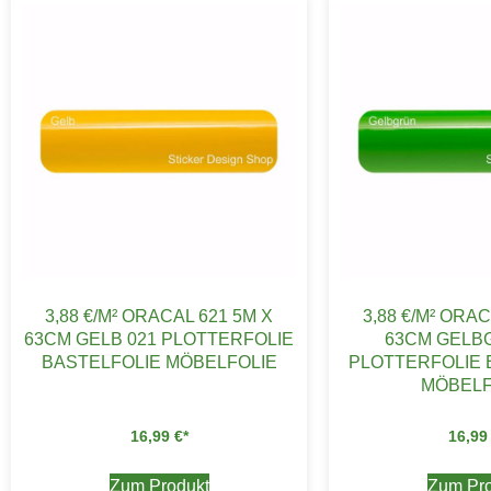
3,88 €/M² ORACAL 621 5M X
3,88 €/M² ORAC
63CM GELB 021 PLOTTERFOLIE
63CM GELB
BASTELFOLIE MÖBELFOLIE
PLOTTERFOLIE 
MÖBELF
16,99
€
16,9
Zum Produkt
Zum Pro