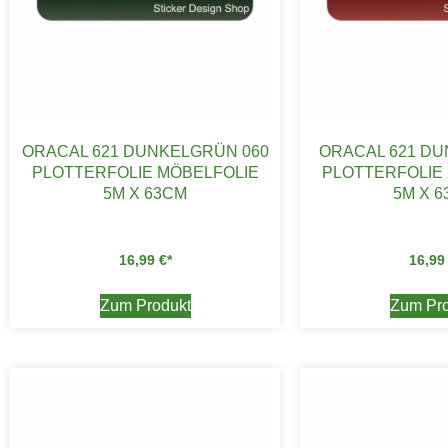
ORACAL 621 DUNKELGRÜN 060
ORACAL 621 DU
PLOTTERFOLIE MÖBELFOLIE
PLOTTERFOLIE
5M X 63CM
5M X 
16,99
€
16,9
Zum Produkt
Zum Pro