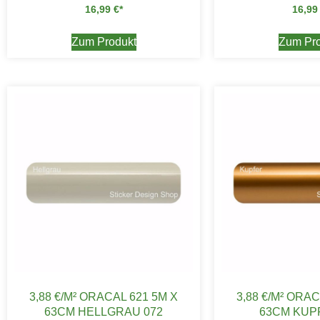
16,99
€
16,9
Zum Produkt
Zum Pro
3,88 €/M² ORACAL 621 5M X
3,88 €/M² ORAC
63CM HELLGRAU 072
63CM KUP