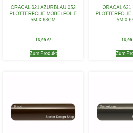
ORACAL 621 AZURBLAU 052
ORACAL 621 
PLOTTERFOLIE MÖBELFOLIE
PLOTTERFOLIE
5M X 63CM
5M X 
16,99
€
16,9
Zum Produkt
Zum Pro