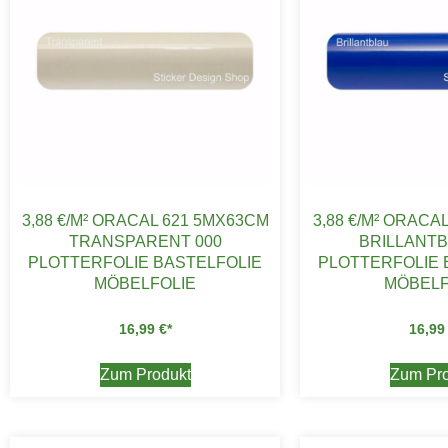
3,88 €/M² ORACAL 621 5MX63CM
3,88 €/M² ORAC
TRANSPARENT 000
BRILLANTB
PLOTTERFOLIE BASTELFOLIE
PLOTTERFOLIE 
MÖBELFOLIE
MÖBELF
16,99
€
16,9
Zum Produkt
Zum Pro