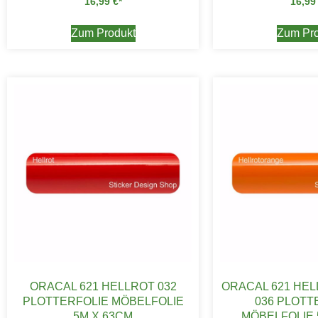
16,99
€
16,9
Zum Produkt
Zum Pro
ORACAL 621 HELLROT 032
ORACAL 621 HE
PLOTTERFOLIE MÖBELFOLIE
036 PLOTT
5M X 63CM
MÖBELFOLIE 