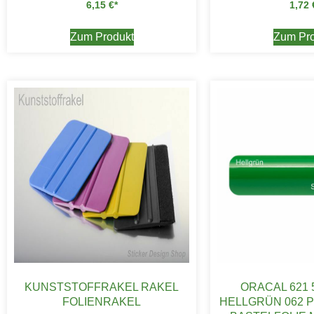
6,15
€
1,72
Zum Produkt
Zum Pro
KUNSTSTOFFRAKEL RAKEL
ORACAL 621 
FOLIENRAKEL
HELLGRÜN 062 