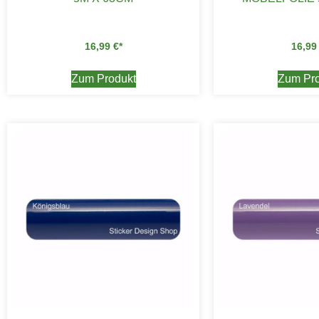
16,99
€
16,9
Zum Produkt
Zum Pro