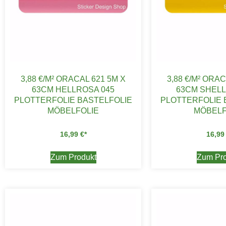
3,88 €/M² ORACAL 621 5M X
3,88 €/M² ORAC
63CM HELLROSA 045
63CM SHELL
PLOTTERFOLIE BASTELFOLIE
PLOTTERFOLIE 
MÖBELFOLIE
MÖBELF
16,99
€
16,9
Zum Produkt
Zum Pro