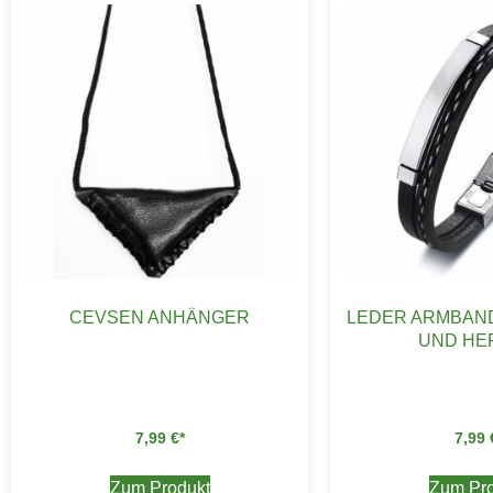
CEVSEN ANHÄNGER
LEDER ARMBAN
UND HE
7,99
€
7,99
Zum Produkt
Zum Pro