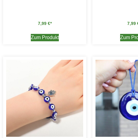
7,99
€
7,99
Zum Produkt
Zum Pro