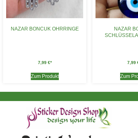
NAZAR BONCUK OHRRINGE
NAZAR B
SCHLÜSSEL
7,99
€
7,99
Zum Produkt
Zum Pro