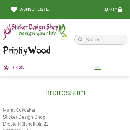
WUNSCHLISTE
0,00
€
LOGIN
Impressum
Murat Cokcakar
Sticker Design Shop
Droste-Hülshoff-str. 22