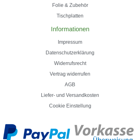
Folie & Zubehör
Tischplatten
Informationen
Impressum
Datenschutzerklärung
Widerrufsrecht
Vertrag widerrufen
AGB
Liefer- und Versandkosten
Cookie Einstellung