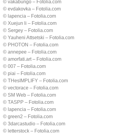
© vakabungo – Fotolia.com
© evdakovka – Fotolia.com
© lapencia – Fotolia.com
© Xuejun li – Fotolia.com
© Sergey – Fotolia.com
© Yauheni Attsetski – Fotolia.com
© PHOTON – Fotolia.com
© annepee – Fotolia.com
© amorfati.art – Fotolia.com
© 007 – Fotolia.com
© piai – Fotolia.com
© THesIMPLIFY – Fotolia.com
© vectorace – Fotolia.com
© SM Web – Fotolia.com
© TASPP – Fotolia.com
© lapencia – Fotolia.com
© green2 – Fotolia.com
© 3darcastudio – Fotolia.com
© letterstock – Fotolia.com