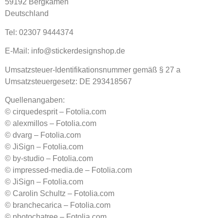
59192 Bergkamen
Deutschland
Tel: 02307 9444374
E-Mail: info@stickerdesignshop.de
Umsatzsteuer-Identifikationsnummer gemäß § 27 a
Umsatzsteuergesetz: DE 293418567
Quellenangaben:
© cirquedesprit – Fotolia.com
© alexmillos – Fotolia.com
© dvarg – Fotolia.com
© JiSign – Fotolia.com
© by-studio – Fotolia.com
© impressed-media.de – Fotolia.com
© JiSign – Fotolia.com
© Carolin Schultz – Fotolia.com
© branchecarica – Fotolia.com
© photochatree – Fotolia.com