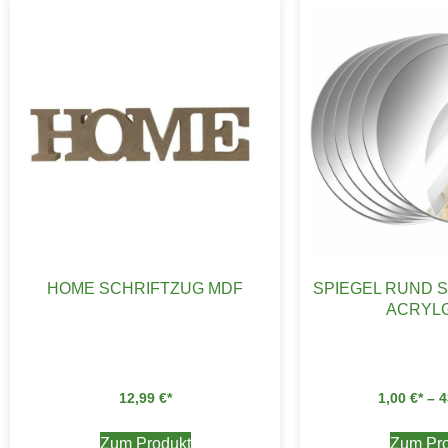
HOME SCHRIFTZUG MDF
SPIEGEL RUND 
ACRYL
12,99
€
1,00
€
–
4
Zum Produkt
Zum Pro