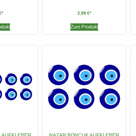
€
2,99
€
dukt
Zum Produkt
 AUFKLEBER
NAZAR BONCUK AUFKLEBER