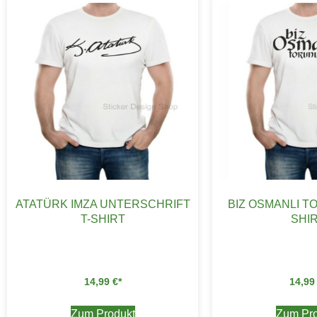
ATATÜRK IMZA UNTERSCHRIFT
BIZ OSMANLI T
T-SHIRT
SHI
14,99
€
14,9
Zum Produkt
Zum Pro