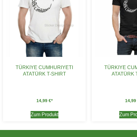
TÜRKIYE CUMHURIYETI
TÜRKIYE CU
ATATÜRK T-SHIRT
ATATÜRK 
14,99
€
14,9
Zum Produkt
Zum Pro