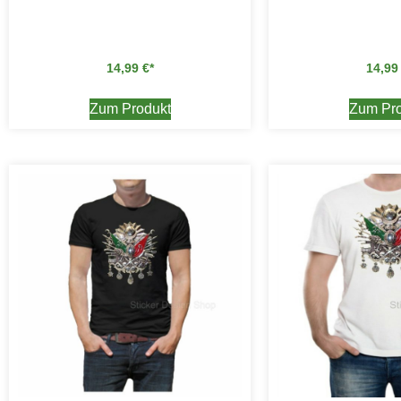
14,99
€
14,9
Zum Produkt
Zum Pro