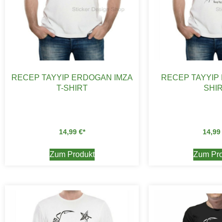
RECEP TAYYIP ERDOGAN IMZA
RECEP TAYYIP
T-SHIRT
SHI
14,99
€
14,9
Zum Produkt
Zum Pro