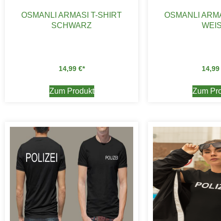
OSMANLI ARMASI T-SHIRT
OSMANLI ARMA
SCHWARZ
WEIS
14,99
€
14,9
Zum Produkt
Zum Pro