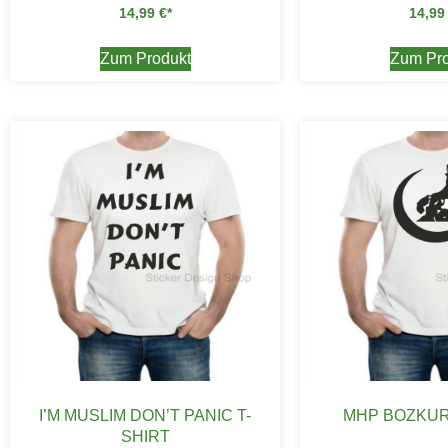
14,99
€
14,9
Zum Produkt
Zum Pro
I’M MUSLIM DON’T PANIC T-
MHP BOZKUR
SHIRT