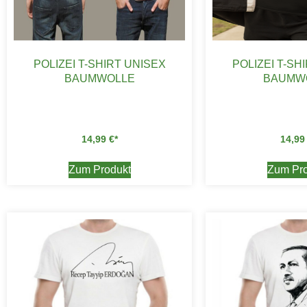
POLIZEI T-SHIRT UNISEX
POLIZEI T-SH
BAUMWOLLE
BAUMW
14,99
€
14,9
Zum Produkt
Zum Pro