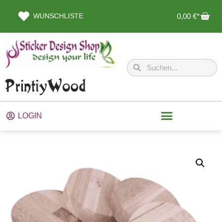
WUNSCHLISTE
0,00
€
LOGIN