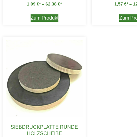
1,09
€
–
62,38
€
1,57
€
–
1
Zum Produkt
Zum Pro
SIEBDRUCKPLATTE RUNDE
HOLZSCHEIBE