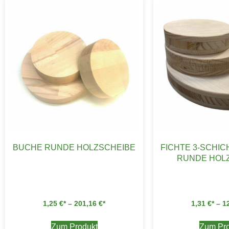
BUCHE RUNDE HOLZSCHEIBE
FICHTE 3-SCHIC
RUNDE HOL
1,25
€
–
201,16
€
1,31
€
–
1
Zum Produkt
Zum Pro