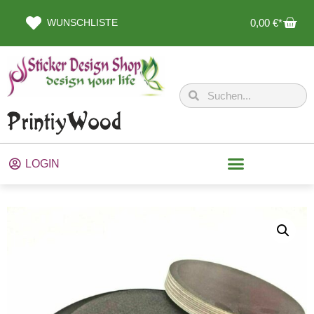
WUNSCHLISTE
0,00
€
LOGIN