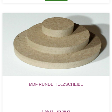
MDF RUNDE HOLZSCHEIBE
1,09
€
–
62,38
€