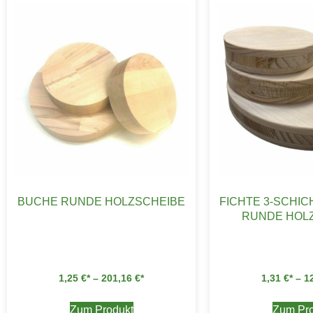
BUCHE RUNDE HOLZSCHEIBE
FICHTE 3-SCHIC
RUNDE HOL
1,25
€
–
201,16
€
1,31
€
–
1
Zum Produkt
Zum Pro