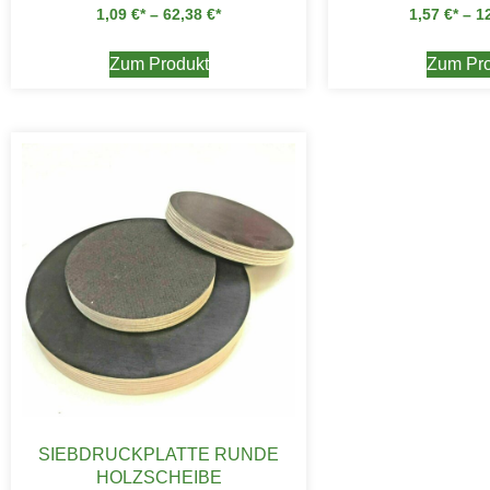
1,09
€
–
62,38
€
1,57
€
–
1
Zum Produkt
Zum Pro
SIEBDRUCKPLATTE RUNDE
HOLZSCHEIBE