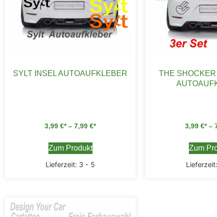
SYLT INSEL AUTOAUFKLEBER
THE SHOCKER
AUTOAUF
3,99
€
–
7,99
€
3,99
€
–
Zum Produkt
Zum Pro
Lieferzeit:
3 - 5
Lieferzeit