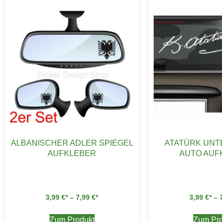
ALBANISCHER ADLER SPIEGEL
ATATÜRK UNT
AUFKLEBER
AUTO AUF
3,99
€
–
7,99
€
3,99
€
–
Zum Produkt
Zum Pro