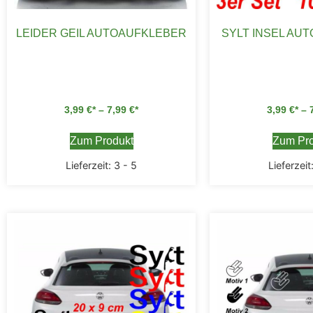
LEIDER GEIL AUTOAUFKLEBER
SYLT INSEL AU
3,99
€
–
7,99
€
3,99
€
–
Zum Produkt
Zum Pro
Lieferzeit:
3 - 5
Lieferzeit