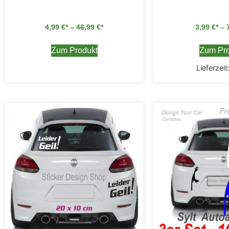
4,99
€
–
46,99
€
3,99
€
–
Zum Produkt
Zum Pro
Lieferzeit