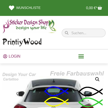
WUNSCHLISTE
0,00
€
LOGIN