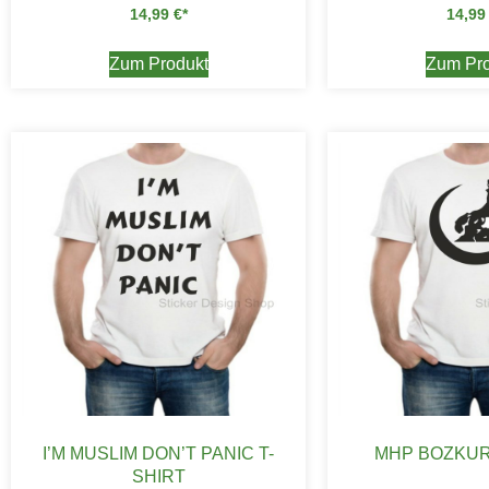
14,99
€
14,9
Zum Produkt
Zum Pro
I’M MUSLIM DON’T PANIC T-
MHP BOZKUR
SHIRT