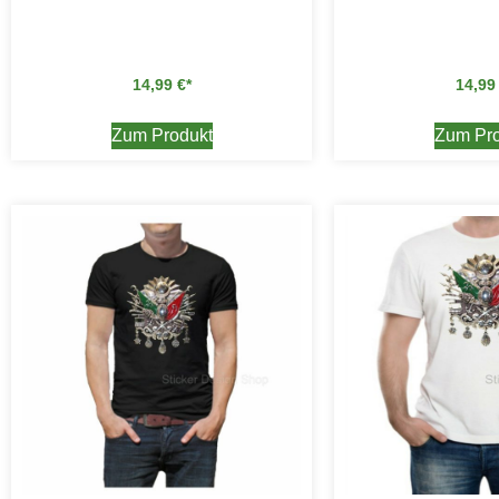
14,99
€
14,9
Zum Produkt
Zum Pro