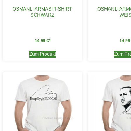
OSMANLI ARMASI T-SHIRT
OSMANLI ARMA
SCHWARZ
WEIS
14,99
€
14,9
Zum Produkt
Zum Pro