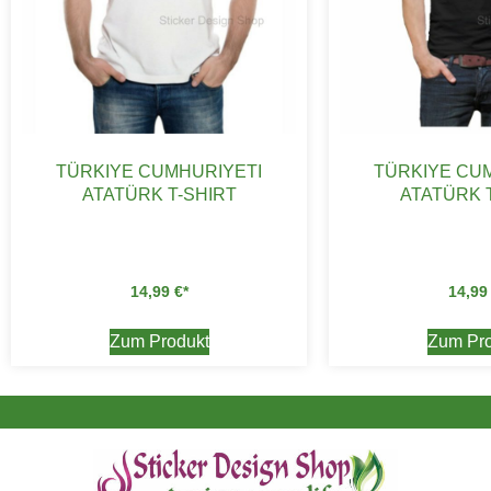
TÜRKIYE CUMHURIYETI
TÜRKIYE CU
ATATÜRK T-SHIRT
ATATÜRK 
14,99
€
14,9
Zum Produkt
Zum Pro