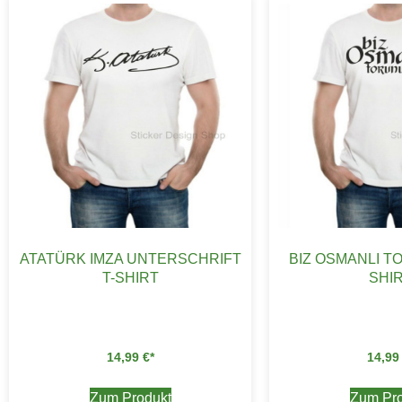
ATATÜRK IMZA UNTERSCHRIFT
BIZ OSMANLI T
T-SHIRT
SHI
14,99
€
14,9
Zum Produkt
Zum Pro