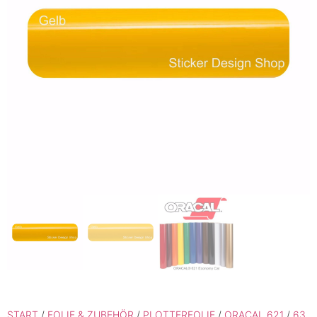
START
/
FOLIE & ZUBEHÖR
/
PLOTTERFOLIE
/
ORACAL 621
/
63