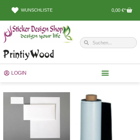
WUNSCHLISTE
0,00
€
LOGIN