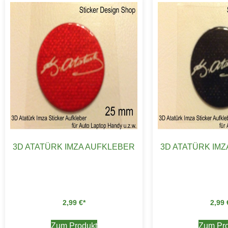
3D ATATÜRK IMZA AUFKLEBER
3D ATATÜRK IM
2,99
€
2,99
Zum Produkt
Zum Pro