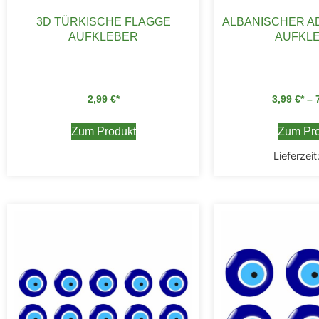
3D TÜRKISCHE FLAGGE
ALBANISCHER A
AUFKLEBER
AUFKL
2,99
€
3,99
€
–
Zum Produkt
Zum Pro
Lieferzeit