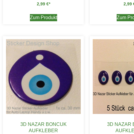
2,99
€
2,99
Zum Produkt
Zum Pro
3D NAZAR BONCUK
3D NAZAR
AUFKLEBER
AUFKL