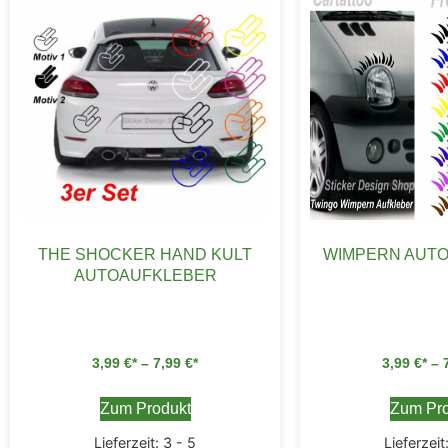
THE SHOCKER HAND KULT
WIMPERN AUT
AUTOAUFKLEBER
3,99
€
–
7,99
€
3,99
€
–
Zum Produkt
Zum Pro
Lieferzeit:
3 - 5
Lieferzeit