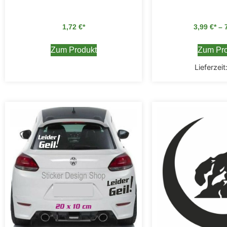
1,72
€
3,99
€
–
Zum Produkt
Zum Pro
Lieferzeit