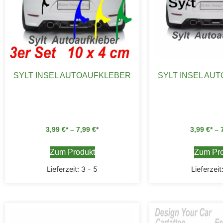
SYLT INSEL AUTOAUFKLEBER
SYLT INSEL AU
3,99
€
–
7,99
€
3,99
€
–
Zum Produkt
Zum Pro
Lieferzeit:
3 - 5
Lieferzeit