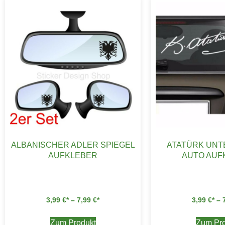
ALBANISCHER ADLER SPIEGEL
ATATÜRK UNT
AUFKLEBER
AUTO AUF
3,99
€
–
7,99
€
3,99
€
–
Zum Produkt
Zum Pro