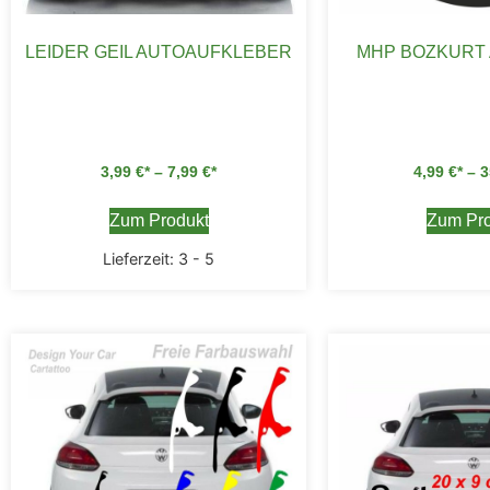
LEIDER GEIL AUTOAUFKLEBER
MHP BOZKURT
3,99
€
–
7,99
€
4,99
€
–
3
Zum Produkt
Zum Pro
Lieferzeit:
3 - 5