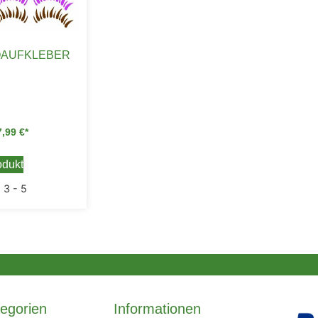
OAUFKLEBER
7,99
€
dukt
:
3 - 5
egorien
Informationen