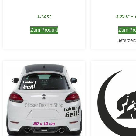
1,72
€
3,99
€
–
Zum Produkt
Zum Pro
Lieferzeit