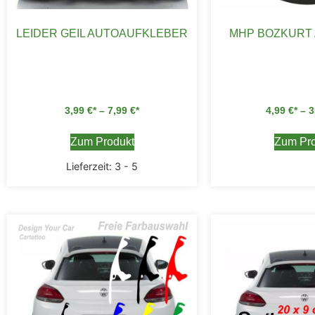
LEIDER GEIL AUTOAUFKLEBER
MHP BOZKURT
3,99
€
–
7,99
€
4,99
€
–
3
Zum Produkt
Zum Pro
Lieferzeit:
3 - 5