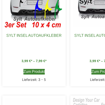
SYLT INSEL AUTOAUFKLEBER
SYLT INSEL AU
3,99
€
–
7,99
€
3,99
€
–
Zum Produkt
Zum Pro
Lieferzeit:
3 - 5
Lieferzeit