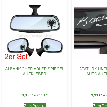
ALBANISCHER ADLER SPIEGEL
ATATÜRK UNT
AUFKLEBER
AUTO AUF
3,99
€
–
7,99
€
3,99
€
–
Zum Produkt
Zum Pro