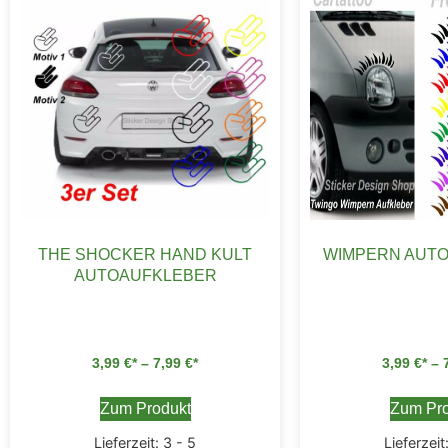
THE SHOCKER HAND KULT
WIMPERN AUT
AUTOAUFKLEBER
3,99
€
–
7,99
€
3,99
€
–
Zum Produkt
Zum Pro
Lieferzeit:
3 - 5
Lieferzeit