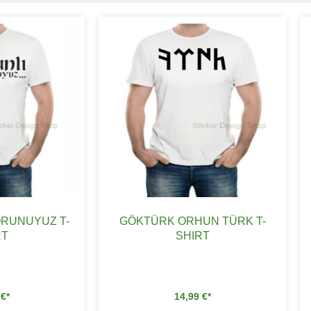
ORUNUYUZ T-
GÖKTÜRK ORHUN TÜRK T-
RT
SHIRT
9
€
14,99
€