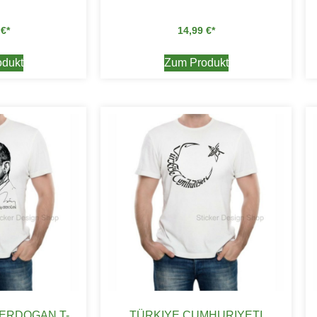
9
€
14,99
€
dukt
Zum Produkt
 ERDOGAN T-
TÜRKIYE CUMHURIYETI