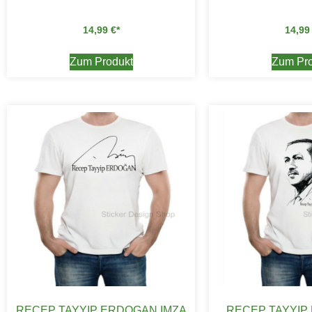
14,99
€
14,9
Zum Produkt
Zum Pro
RECEP TAYYIP ERDOGAN IMZA
RECEP TAYYIP