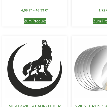
4,99
€
–
46,99
€
1,72
Zum Produkt
Zum Pro
MHP BOZKURT AUFKLEBER
SPIEGEL RUND 