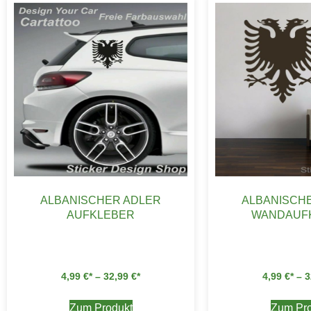
ALBANISCHER ADLER
ALBANISCH
AUFKLEBER
WANDAUF
4,99
€
–
32,99
€
4,99
€
–
3
Zum Produkt
Zum Pro