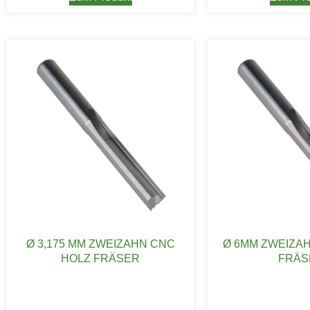
Ø 3,175 MM ZWEIZAHN CNC
Ø 6MM ZWEIZA
HOLZ FRÄSER
FRÄS