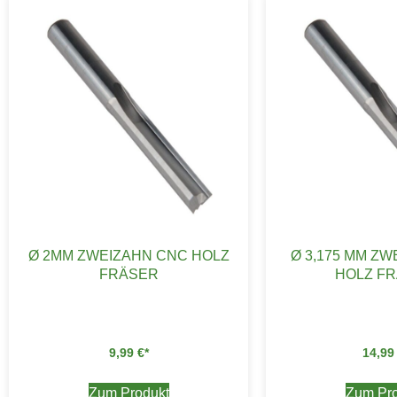
Ø 2MM ZWEIZAHN CNC HOLZ
Ø 3,175 MM Z
FRÄSER
HOLZ F
9,99
€
14,9
Zum Produkt
Zum Pro