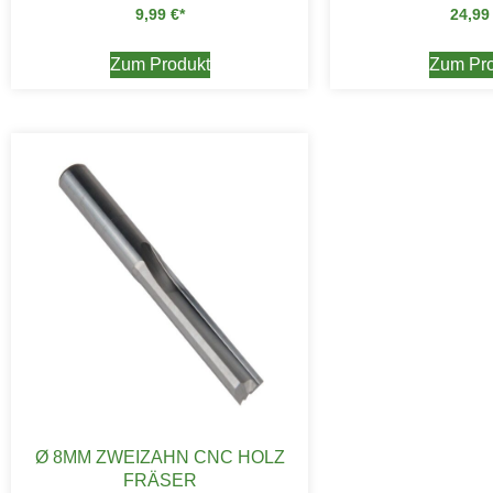
9,99
€
24,9
Zum Produkt
Zum Pro
Ø 8MM ZWEIZAHN CNC HOLZ
FRÄSER