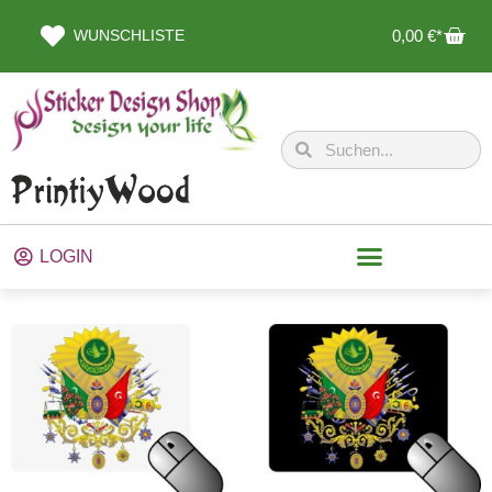
WUNSCHLISTE
0,00
€
LOGIN