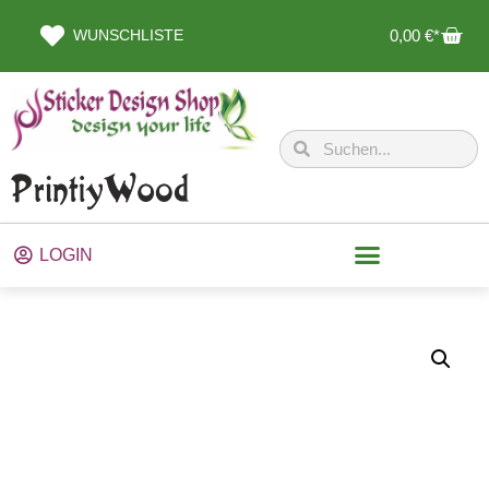
WUNSCHLISTE
0,00
€
LOGIN