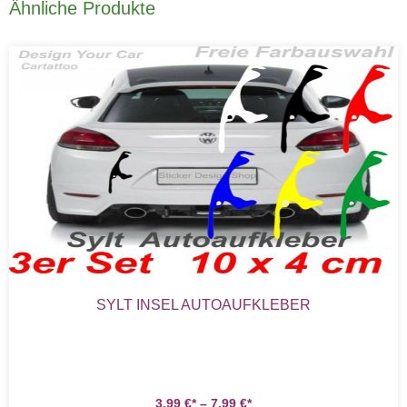
Ähnliche Produkte
SYLT INSEL AUTOAUFKLEBER
3,99
€
–
7,99
€