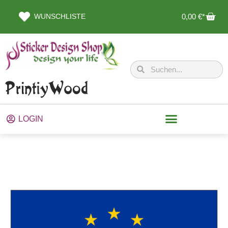
WUNSCHLISTE
0,00
€
LOGIN