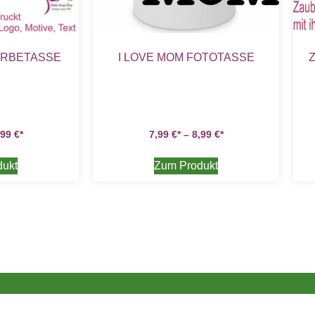
ERBETASSE
I LOVE MOM FOTOTASSE
,99
€
7,99
€
–
8,99
€
dukt
Zum Produkt