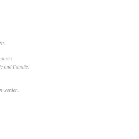
cm.
hause !
de und Familie.
en werden.