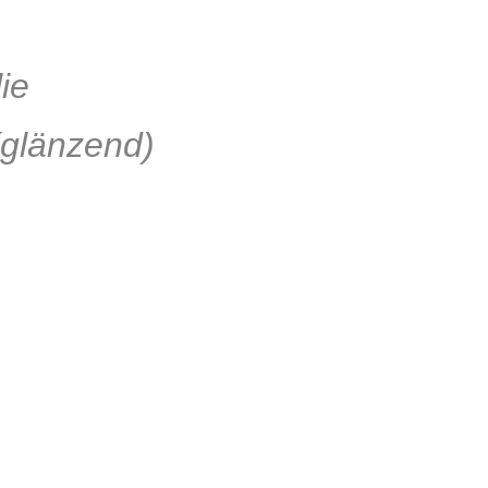
lie
glänzend)