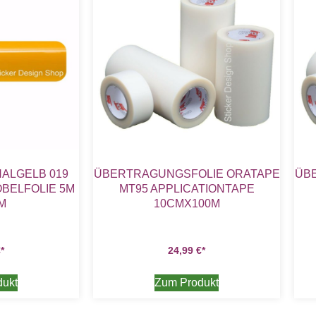
NALGELB 019
ÜBERTRAGUNGSFOLIE ORATAPE
ÜB
BELFOLIE 5M
MT95 APPLICATIONTAPE
M
10CMX100M
€
24,99
€
dukt
Zum Produkt