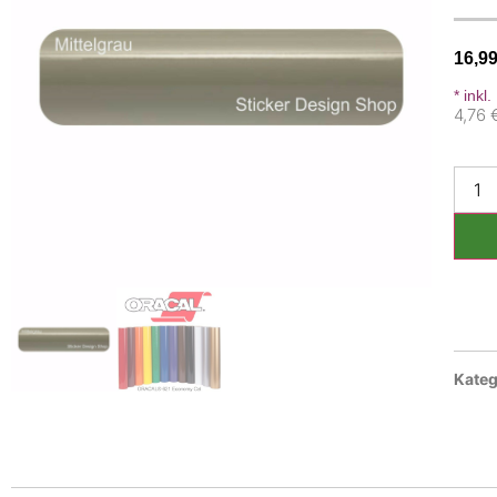
16,9
* inkl
4,76 
Kateg