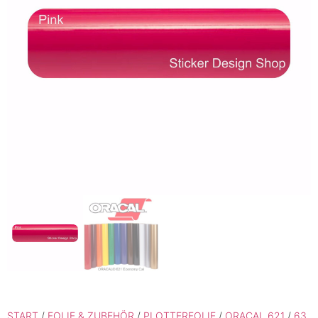
START
/
FOLIE & ZUBEHÖR
/
PLOTTERFOLIE
/
ORACAL 621
/
63