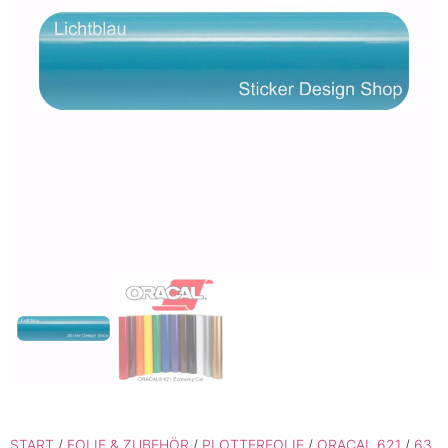
START
/
FOLIE & ZUBEHÖR
/
PLOTTERFOLIE
/
ORACAL 621
/
63