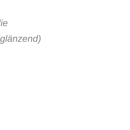
lie
glänzend)