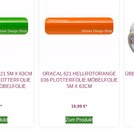
621 5M X 63CM
ORACAL 621 HELLROTORANGE
ÜB
LOTTERFOLIE
036 PLOTTERFOLIE MÖBELFOLIE
ÖBELFOLIE
5M X 63CM
€
16,99
€
dukt
Zum Produkt