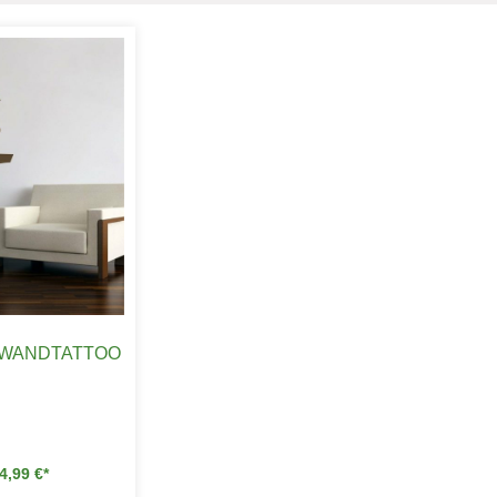
 WANDTATTOO
4,99
€