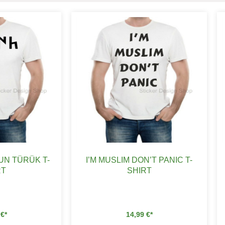
N TÜRÜK T-
I’M MUSLIM DON’T PANIC T-
RT
SHIRT
9
€
14,99
€