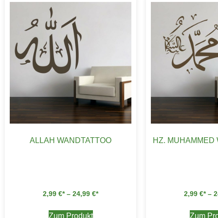
ALLAH WANDTATTOO
HZ. MUHAMMED
2,99
€
–
24,99
€
2,99
€
–
2
Zum Produkt
Zum Pro