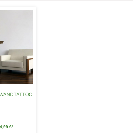
 WANDTATTOO
4,99
€