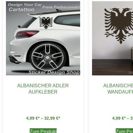
ALBANISCHER ADLER
ALBANISCH
AUFKLEBER
WANDAUF
4,99
€
–
32,99
€
4,99
€
–
3
Zum Produkt
Zum Pro