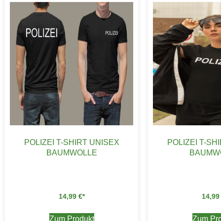
POLIZEI T-SHIRT UNISEX
POLIZEI T-SH
BAUMWOLLE
BAUMW
14,99
€
14,9
Zum Produkt
Zum Pro