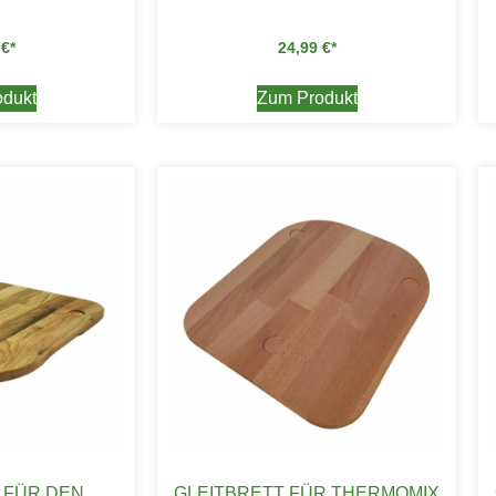
9
€
24,99
€
dukt
Zum Produkt
 FÜR DEN
GLEITBRETT FÜR THERMOMIX