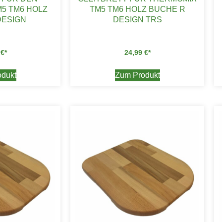
5 TM6 HOLZ
TM5 TM6 HOLZ BUCHE R
DESIGN
DESIGN TRS
9
€
24,99
€
dukt
Zum Produkt