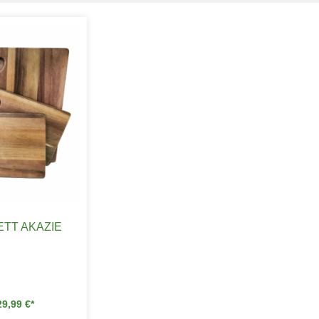
TT AKAZIE
29,99
€