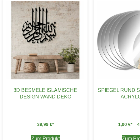
3D BESMELE ISLAMISCHE
SPIEGEL RUND 
DESIGN WAND DEKO
ACRYL
39,99
€
1,00
€
–
4
Zum Produkt
Zum Pro